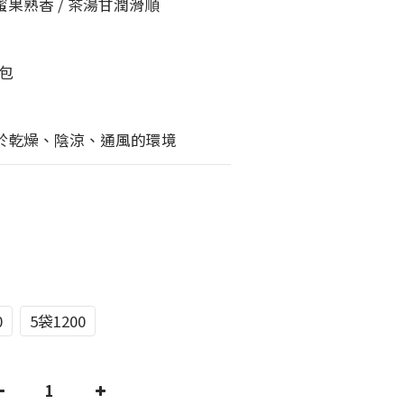
果熟香 / 茶湯甘潤滑順
0包
於乾燥、陰涼、通風的環境
0
5袋1200