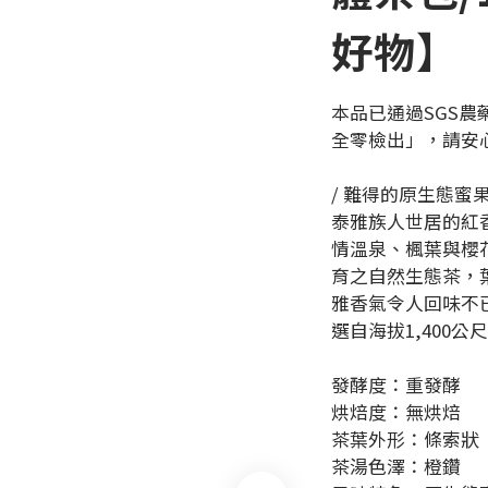
好物】
本品已通過SGS
全零檢出」，請安
/ 難得的原生態蜜
泰雅族人世居的紅
情溫泉、楓葉與櫻
育之自然生態茶，
雅香氣令人回味不
選自海拔1,400
發酵度：重發酵
烘焙度：無烘焙
茶葉外形：條索狀
茶湯色澤：橙鑽