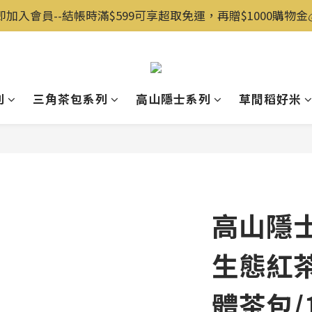
即加入會員--結帳時滿$599可享超取免運，再贈$1000購物金💰️
列
三角茶包系列
高山隱士系列
草間稻好米
高山隱
生態紅茶
體茶包/