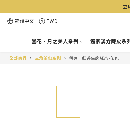
立
繁體中文
TWD
曇花・月之美人系列
獨家漢方陳皮系
全部商品
三角茶包系列
稀有．紅香生態紅茶-茶包