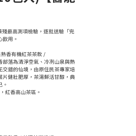
農藥殘最高測項檢驗，逐批送驗「完
心飲用。
果熟香有機紅茶茶款 /
香部落為清淨空氣、冷冽山泉與熱
花交錯的仙境，由原住民茶專家培
葉片健壯肥厚，茶湯鮮活甘醇，典
已。
公尺，紅香高山茶區。