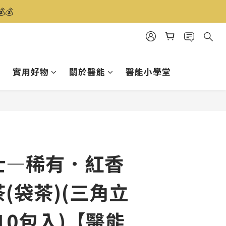
️
實用好物
關於醫能
醫能小學堂
立即購買
士—稀有．紅香
(袋茶)(三角立
10包入)【醫能