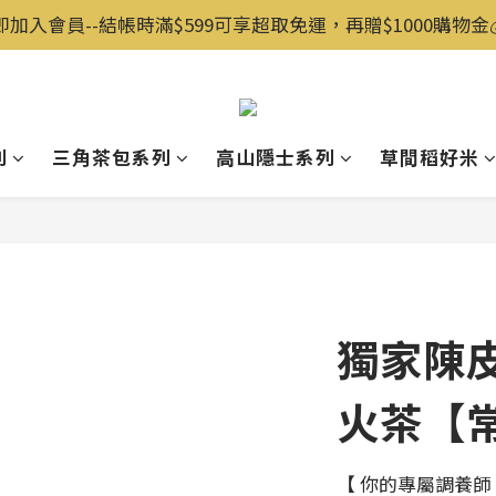
即加入會員--結帳時滿$599可享超取免運，再贈$1000購物金💰️
列
三角茶包系列
高山隱士系列
草間稻好米
獨家陳皮
火茶【
【 你的專屬調養師