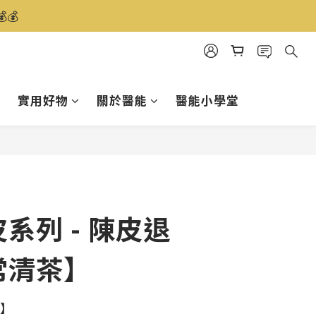
️
實用好物
關於醫能
醫能小學堂
立即購買
系列 - 陳皮退
常清茶】
 】