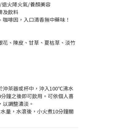
/退火降火氣/養顏美容
啡及飲料
、咖啡因，入口清香無中藥味！
銀花、陳皮、甘草、夏枯草、淡竹
沖茶器或杯中，沖入100℃沸水
浸泡10分鐘之後即可飲用。可依個人喜
，以調整濃淡。
CC水量，水滾後，小火煮10分鐘關