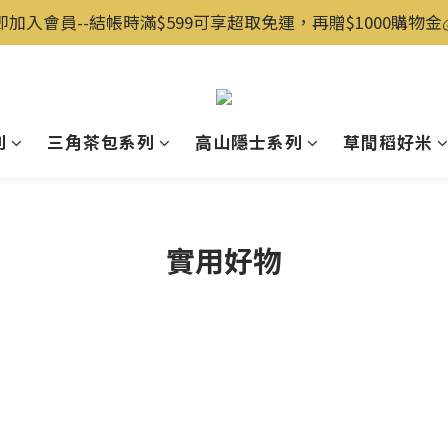
即加入會員--結帳時滿$599可享超取免運，再贈$1000購物金💰️
列
三角茶包系列
高山隱士系列
草間稻好米
實用好物