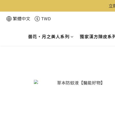
立
繁體中文
TWD
曇花・月之美人系列
獨家漢方陳皮系