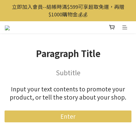
立即加入會員--結帳時滿$599可享超取免運，再贈
$1000購物金💰️💰️
Paragraph Title
Subtitle
Input your text contents to promote your
product, or tell the story about your shop.
Enter