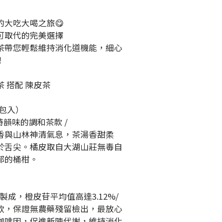
的大吃大喝之旅😋
可取代的完美選擇
茶帶您輕鬆維持消化道機能，細心
！
 搭配 陳皮茶 
包入） 
特韻味的調和茶款 / 
香與山林神清氣息，茶湯香甜柔
於舌尖。橘皮取自大湖山莊無毒自
郁的桶柑。
 
成，橙皮苷平均值高達3.12%/ 
飲，保證無農藥殘留檢出，最放心
咖啡因，促進新陳代謝，維持消化