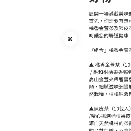
展開一場滿載美味
首先，你需要有無
橘香金萱茶及陳皮
呵護您的腸道健康
『組合』橘香金萱茶
▲ 橘香金萱茶（10
 / 融和柑橘果香獨
高山金萱夾帶著蜜
順，細膩滋味迴盪
然栽種，柑橘味濃
▲陳皮茶（10包入）
/精心挑選桶柑果皮製
源自天然桶柑的茶
的品質保證，不含