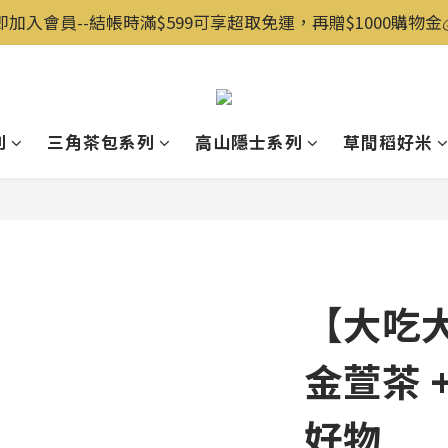
即加入會員--結帳時滿$599可享超取免運，再贈$1000購物金💰️
列
三角茶包系列
高山隱士系列
草間稻好米
【大吃
金萱茶 +
好物