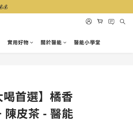
️
實用好物
關於醫能
醫能小學堂
立即購買
大喝首選】橘香
 陳皮茶 - 醫能