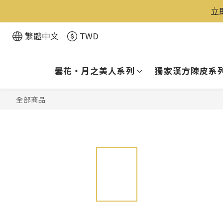
立
繁體中文
TWD
曇花・月之美人系列
獨家漢方陳皮系
全部商品