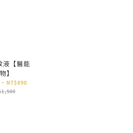
蚊液【醫能
物】
 ~ NT$890
1,500