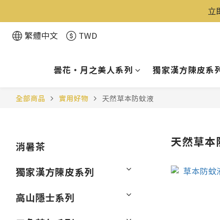
立
繁體中文
TWD
曇花・月之美人系列
獨家漢方陳皮系
全部商品
實用好物
天然草本防蚊液
天然草本
消暑茶
獨家漢方陳皮系列
高山隱士系列