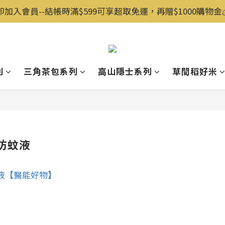
即加入會員--結帳時滿$599可享超取免運，再贈$1000購物金💰️
列
三角茶包系列
高山隱士系列
草間稻好米
防蚊液