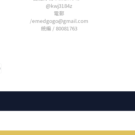
@kwj3184z
電郵
/emedgogo@gmail.com
統編 / 80081763