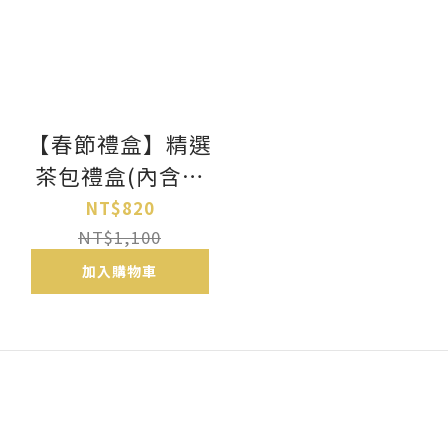
【春節禮盒】精選
茶包禮盒(內含高
山隱士茶具‧白瓷
NT$820
直海*1)
NT$1,100
加入購物車