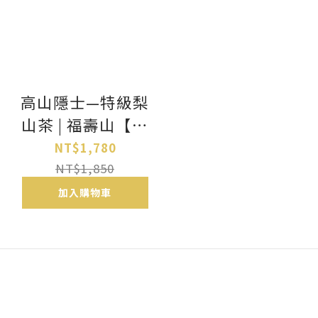
高山隱士—特級梨
山茶 | 福壽山【醫
能好物】
NT$1,780
NT$1,850
加入購物車