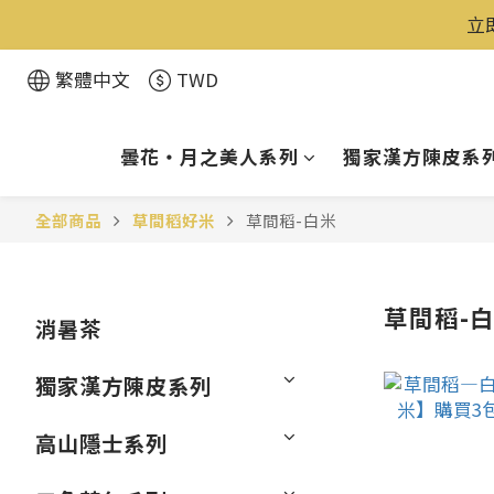
立
繁體中文
TWD
曇花・月之美人系列
獨家漢方陳皮系
全部商品
草間稻好米
草間稻-白米
草間稻-
消暑茶
獨家漢方陳皮系列
高山隱士系列