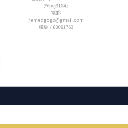
@kwj3184z
電郵
/emedgogo@gmail.com
統編 / 80081763