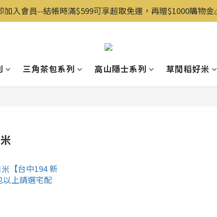
即加入會員--結帳時滿$599可享超取免運，再贈$1000購物金💰️
列
三角茶包系列
高山隱士系列
草間稻好米
白米